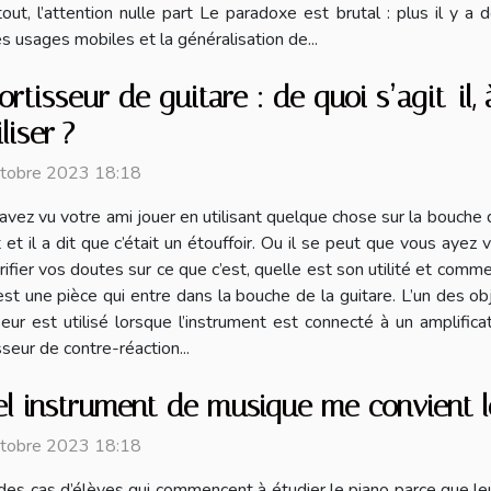
ut, l’attention nulle part Le paradoxe est brutal : plus il y a d
s usages mobiles et la généralisation de...
rtisseur de guitare : de quoi s’agit-il, 
iliser ?
ctobre 2023 18:18
avez vu votre ami jouer en utilisant quelque chose sur la bouche
it et il a dit que c’était un étouffoir. Ou il se peut que vous aye
rifier vos doutes sur ce que c’est, quelle est son utilité et commen
st une pièce qui entre dans la bouche de la guitare. L’un des obje
eur est utilisé lorsque l’instrument est connecté à un amplificat
seur de contre-réaction...
l instrument de musique me convient l
ctobre 2023 18:18
a des cas d’élèves qui commencent à étudier le piano parce que le