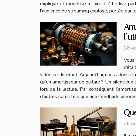
explique et monétise le direct ? Le live parto
l’audience du streaming explose, portée par le
Amo
l’ut
26 o
Vous 
c’éta
vidéo sur Internet. Aujourd’hui, nous allons cla
qu’un amortisseur de guitare ? Un silencieux e
lors de la lecture. Par conséquent, l’amortiss
d’autres noms tels que anti-feedback, amortis
Que
26 o
Il y 