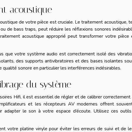
ent acoustique
coustique de votre pièce est cruciale. Le traitement acoustique, t
 ou de bass traps, peut réduire les réflexions sonores indésirab
 traitement acoustique approprié peut transformer votre pièce
us que votre système audio est correctement isolé des vibrati
isolants, des supports antivibratoires et des bases isolantes so
ualité sonore en particulier les interférences indésirables.
librage du système
ires Hifi, il est essentiel de régler et de calibrer correctement
amplificateurs et les récepteurs AV modernes offrent souven
ur adapter le son à votre espace d’écoute. Utilisez ces outil
t votre platine vinyle pour éviter les erreurs de suivi et de le