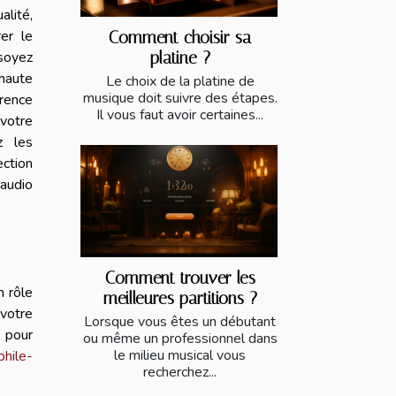
lité,
rer le
Comment choisir sa
soyez
platine ?
haute
Le choix de la platine de
musique doit suivre des étapes.
rence
Il vous faut avoir certaines...
 votre
z les
ection
audio
Comment trouver les
n rôle
meilleures partitions ?
votre
Lorsque vous êtes un débutant
 pour
ou même un professionnel dans
le milieu musical vous
phile-
recherchez...