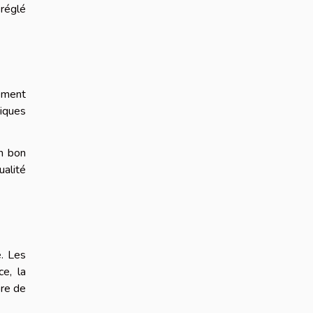
 réglé
rement
iques
en bon
alité
é. Les
ce, la
ore de