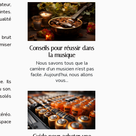
ateur,
ntes.
ualité
 bruit
imiser
Conseils pour réussir dans
la musique
Nous savons tous que la
carrière d’un musicien n’est pas
facile. Aujourd’hui, nous allons
vous...
. Ils
u son.
isolés
éréo.
space