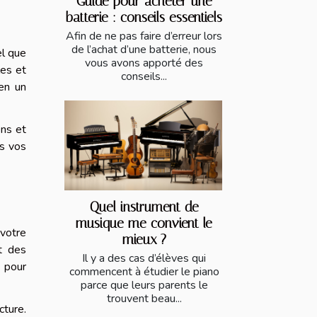
Guide pour acheter une
batterie : conseils essentiels
Afin de ne pas faire d’erreur lors
de l’achat d’une batterie, nous
el que
vous avons apporté des
les et
conseils...
 en un
ons et
us vos
Quel instrument de
musique me convient le
 votre
mieux ?
t des
Il y a des cas d’élèves qui
s pour
commencent à étudier le piano
parce que leurs parents le
trouvent beau...
cture.